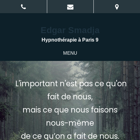
Edgar Smadja
Hypnothérapie à Paris 9
MENU
L'important n'est pas ce qu'on
fait de nous,
mais ce que nous faisons
nous-même
de ce qu’on a fait de nous.