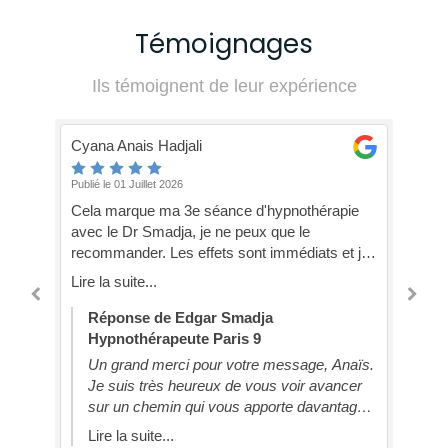
Témoignages
Ils témoignent de leur expérience
a Anais Hadjali
SIMON RENAUD
le 01 Juillet 2026
Publié le 07 Mai 2026
 marque ma 3e séance d'hypnothérapie
Je recommande pl
le Dr Smadja, je ne peux que le
Smadja. Des résulta
mander. Les effets sont immédiats et j'ai
premières séances.
 retrouver de la quiétude dans ma vie!
échange de grande 
a suite...
Lire la suite...
ponse de Edgar Smadja
Réponse de Ed
pnothérapeute Paris 9
Hypnothérapeut
 grand merci pour votre message, Anaïs.
Un grand merci,
 suis très heureux de vous voir avancer
recommandation.
r un chemin qui vous apporte davantage
apprécié la qua
satisfaction et de quiétude. Edgar
Smadja - Hypnot
e la suite...
Lire la suite...