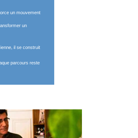
’amorce un mouvement
ransformer un
ienne, il se construit
haque parcours reste