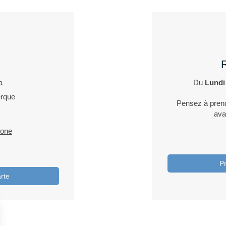
a
Du
Lundi
rque
Pensez à prend
ava
hone
P
arte