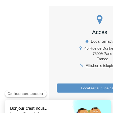
Accès
Edgar Smadj
46 Rue de Dunke
75009
Paris
France
Afficher le télép
Localiser sur une c